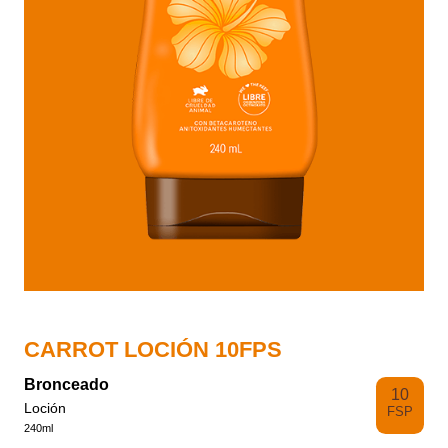
CARROT LOCIÓN 10FPS
Bronceado
10
Loción
FSP
240ml