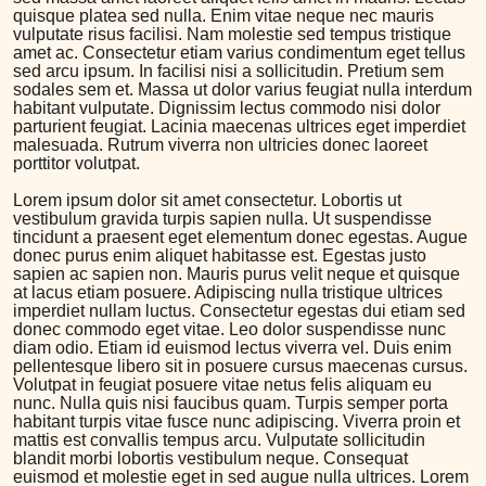
quisque platea sed nulla. Enim vitae neque nec mauris
vulputate risus facilisi. Nam molestie sed tempus tristique
amet ac. Consectetur etiam varius condimentum eget tellus
sed arcu ipsum. In facilisi nisi a sollicitudin. Pretium sem
sodales sem et. Massa ut dolor varius feugiat nulla interdum
habitant vulputate. Dignissim lectus commodo nisi dolor
parturient feugiat. Lacinia maecenas ultrices eget imperdiet
malesuada. Rutrum viverra non ultricies donec laoreet
porttitor volutpat.
Lorem ipsum dolor sit amet consectetur. Lobortis ut
vestibulum gravida turpis sapien nulla. Ut suspendisse
tincidunt a praesent eget elementum donec egestas. Augue
donec purus enim aliquet habitasse est. Egestas justo
sapien ac sapien non. Mauris purus velit neque et quisque
at lacus etiam posuere. Adipiscing nulla tristique ultrices
imperdiet nullam luctus. Consectetur egestas dui etiam sed
donec commodo eget vitae. Leo dolor suspendisse nunc
diam odio. Etiam id euismod lectus viverra vel. Duis enim
pellentesque libero sit in posuere cursus maecenas cursus.
Volutpat in feugiat posuere vitae netus felis aliquam eu
nunc. Nulla quis nisi faucibus quam. Turpis semper porta
habitant turpis vitae fusce nunc adipiscing. Viverra proin et
mattis est convallis tempus arcu. Vulputate sollicitudin
blandit morbi lobortis vestibulum neque. Consequat
euismod et molestie eget in sed augue nulla ultrices. Lorem