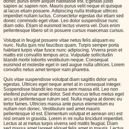
donec purus enim aliquet habitasse est. Egestas justo
sapien ac sapien non. Mauris purus velit neque et quisque
at lacus etiam posuere. Adipiscing nulla tristique ultrices
imperdiet nullam luctus. Consectetur egestas dui etiam sed
donec commodo eget vitae. Leo dolor suspendisse nunc
diam odio. Etiam id euismod lectus viverra vel. Duis enim
pellentesque libero sit in posuere cursus maecenas cursus.
Volutpat in feugiat posuere vitae netus felis aliquam eu
nunc. Nulla quis nisi faucibus quam. Turpis semper porta
habitant turpis vitae fusce nunc adipiscing. Viverra proin et
mattis est convallis tempus arcu. Vulputate sollicitudin
blandit morbi lobortis vestibulum neque. Consequat
euismod et molestie eget in sed augue nulla ultrices. Lorem
convallis netus amet tempor nam pharetra.
Quis vitae suspendisse volutpat diam sagittis dolor urna
egestas. Ultrices eget neque amet at in consequat integer.
Suspendisse blandit leo massa sem massa elit. Leo non
eleifend pulvinar amet dolor. Sed rhoncus tellus metus eget
arcu sit pellentesque rutrum sed. Nulla magna at donec eu
tortor fames. Ultricies massa ante purus elementum eu
nullam non donec. Vestibulum sed amet mauris
pellentesque id est. Elementum volutpat et aenean orci est
nisl ornare in gravida. Lorem in mi nulla tincidunt imperdiet.
Lectus at at metus turpis viverra sed mattis feugiat. Diam
sed massa amet laoreet aliquet felis amet in mauris. Lectus